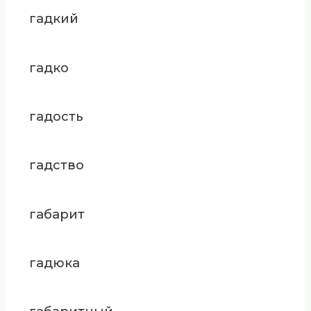
гадкий
гадко
гадость
гадство
габарит
гадюка