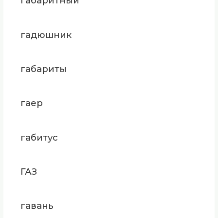
габаритный
гадюшник
габариты
гаер
габитус
ГАЗ
гавань