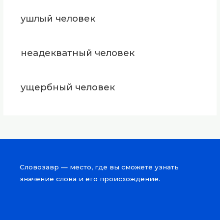
ушлый человек
неадекватный человек
ущербный человек
Словозавр — место, где вы сможете узнать
значение слова и его происхождение.