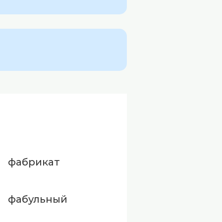
фабрикат
фабульный