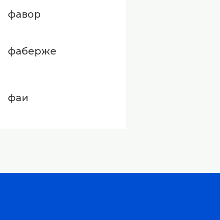
фавор
фаберже
фаи