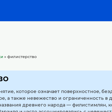
ки
»
филистерство
во
нятие, которое означает поверхностное, бе
уре, а также невежество и ограниченность в 
названия древнего народа — филистимлян, 
зраиля и часто ассоциировались с невежест