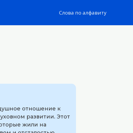
Слова по алфавиту
здушное отношение к
духовном развитии. Этот
которые жили на
вом и отсталостью.