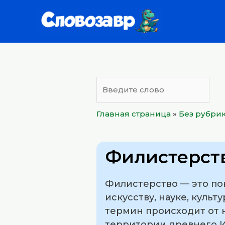
Перейти
к
содержимому
Главная страница
»
Без рубри
Филистерст
Филистерство — это по
искусству, науке, культ
термин происходит от 
территории древнего И