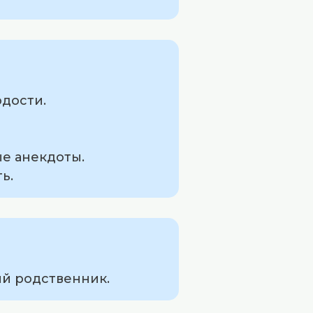
одости.
ые анекдоты.
ь.
ий родственник.