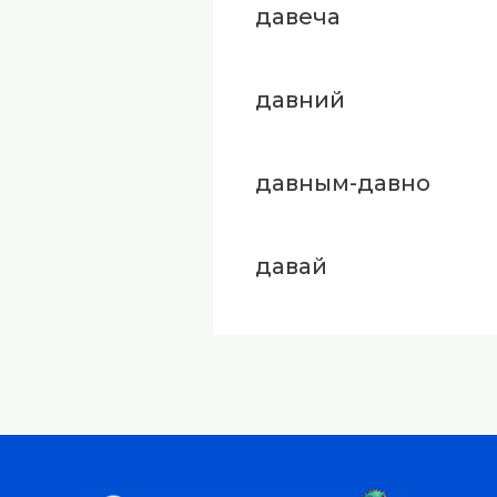
давеча
давний
давным-давно
давай