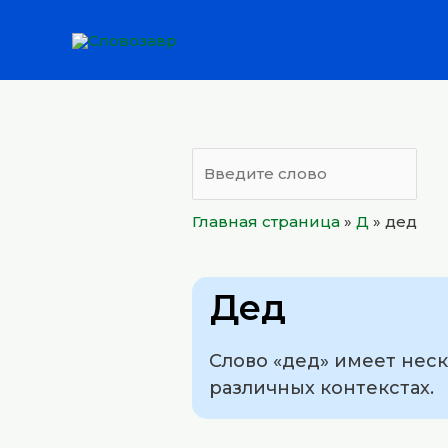
Перейти
к
содержимому
Главная страница
»
Д
»
дед
Дед
Слово «дед» имеет нес
различных контекстах.