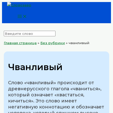
Main
Перейти
Menu
к
содержимому
Главная страница
»
Без рубрики
»
чванливый
Чванливый
Слово «чванливый» происходит от
древнерусского глагола «чваниться»,
который означает «хвастаться,
кичиться». Это слово имеет
негативную коннотацию и обозначает