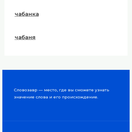
чабанка
чабаня
Словозавр — место, где вы сможете узнать
значение слова и его происхождение.