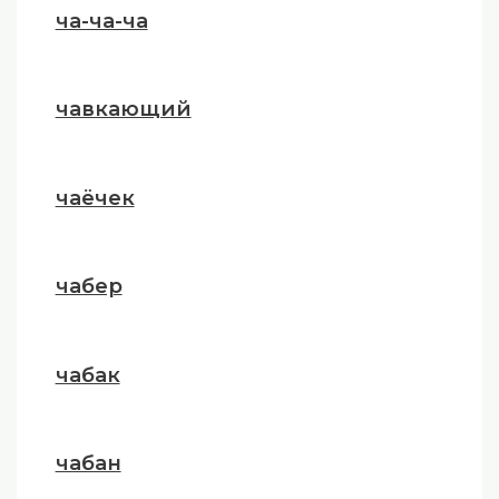
ча-ча-ча
чавкающий
чаёчек
чабер
чабак
чабан