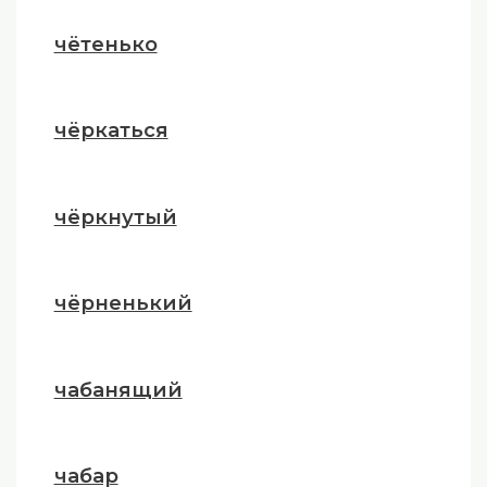
чётенько
чёркаться
чёркнутый
чёрненький
чабанящий
чабар