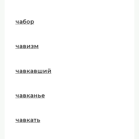
чабор
чавизм
чавкавший
чавканье
чавкать