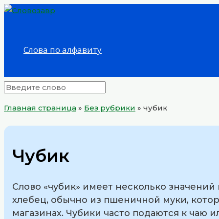
Перейти
к
содержимому
Слова по алфавиту
Главная страница
»
Без рубрики
»
чубик
Чубик
Слово «чубик» имеет несколько значений 
хлебец, обычно из пшеничной муки, кото
магазинах. Чубики часто подаются к чаю и