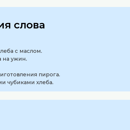
я слова
хлеба с маслом.
 на ужин.
риготовления пирога.
ми чубиками хлеба.