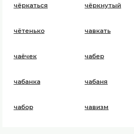
чёркаться
чёркнутый
чётенько
чавкать
чаёчек
чабер
чабанка
чабаня
чабор
чавизм