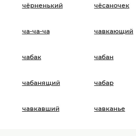
чёрненький
чёсаночек
ча-ча-ча
чавкающий
чабак
чабан
чабанящий
чабар
чавкавший
чавканье