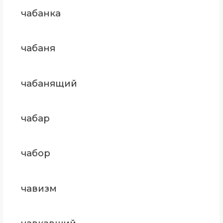
чабанка
чабаня
чабанящий
чабар
чабор
чавизм