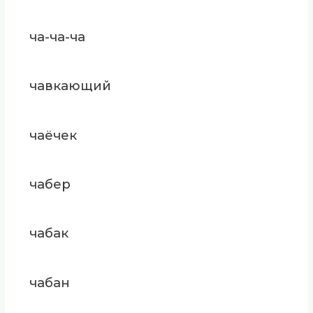
ча-ча-ча
чавкающий
чаёчек
чабер
чабак
чабан