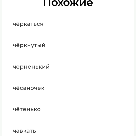
Похожие
чёркаться
чёркнутый
чёрненький
чёсаночек
чётенько
чавкать