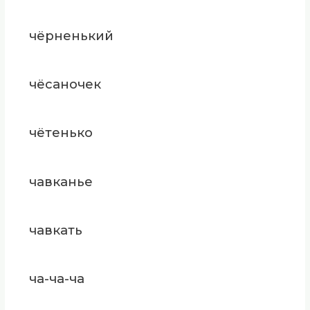
чёрненький
чёсаночек
чётенько
чавканье
чавкать
ча-ча-ча