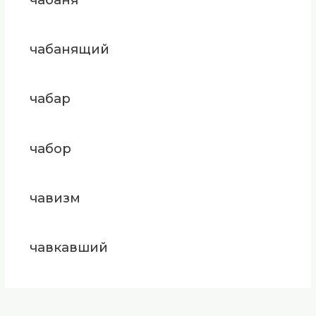
чабанящий
чабар
чабор
чавизм
чавкавший