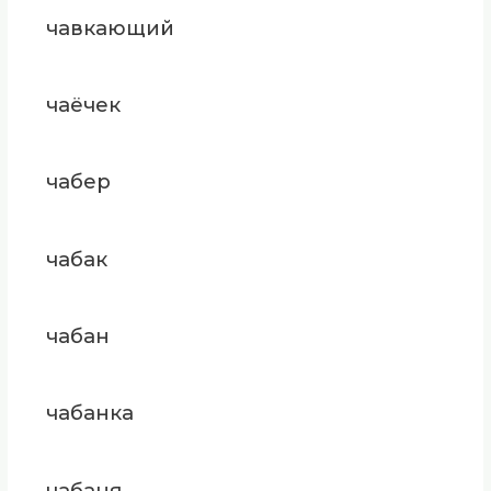
чавкающий
чаёчек
чабер
чабак
чабан
чабанка
чабаня