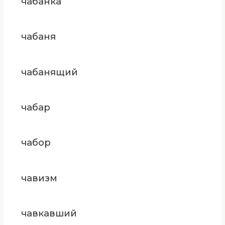
чабанка
чабаня
чабанящий
чабар
чабор
чавизм
чавкавший