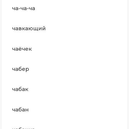
ча-ча-ча
чавкающий
чаёчек
чабер
чабак
чабан