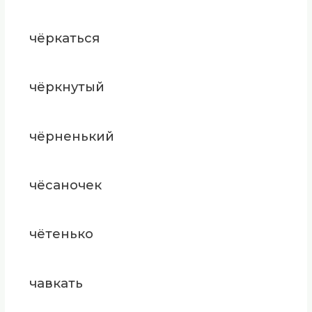
чёркаться
чёркнутый
чёрненький
чёсаночек
чётенько
чавкать