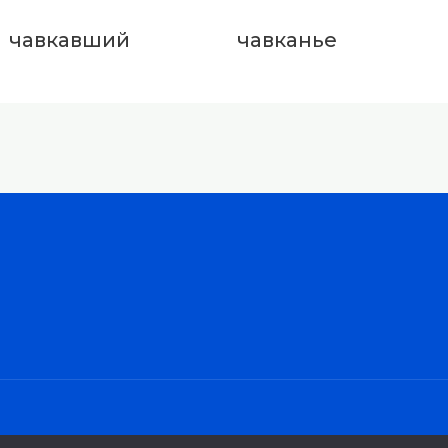
чавкавший
чавканье