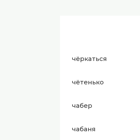
чёркаться
чётенько
чабер
чабаня