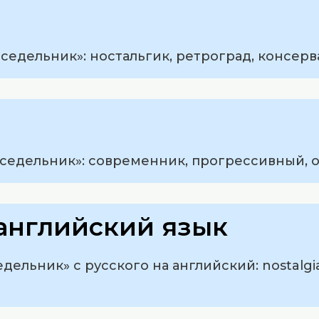
едельник»: ностальгик, ретроград, консерв
седельник»: современник, прогрессивный, о
английский язык
ельник» с русского на английский: nostalgiac,