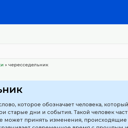
ки
»
чересседельник
ьник
лово, которое обозначает человека, которы
и старые дни и события. Такой человек часто
не может принять изменения, происходящие 
сравнивает современное время с прошлым и 