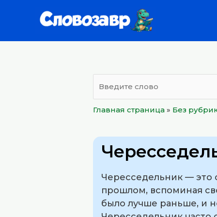
Перейти
к
содержимому
Главная страница
»
Без рубри
Чересседел
Чересседельник — это с
прошлом, вспоминая сво
было лучше раньше, и 
Чересседельник часто 