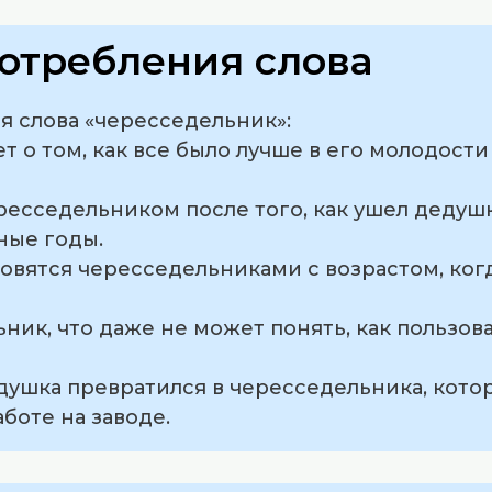
отребления слова
 слова «чересседельник»:
ает о том, как все было лучше в его молодост
ересседельником после того, как ушел дедуш
ные годы.
овятся чересседельниками с возрастом, ког
ьник, что даже не может понять, как пользо
едушка превратился в чересседельника, кот
боте на заводе.