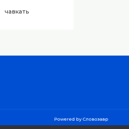
чавкать
Powered by Словозавр