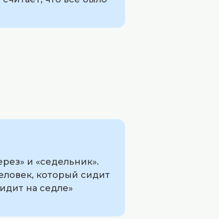
рез» и «седельник».
человек, который сидит
сидит на седле»