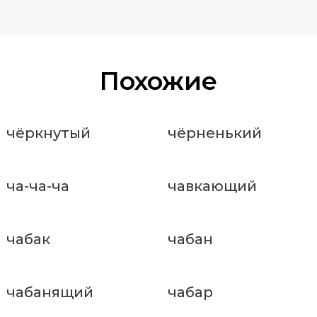
Похожие
чёркнутый
чёрненький
ча-ча-ча
чавкающий
чабак
чабан
чабанящий
чабар