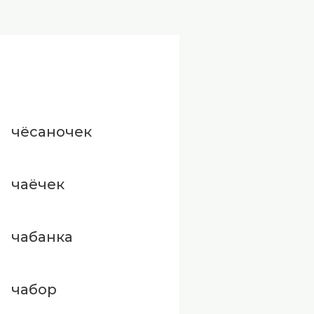
чёсаночек
чаёчек
чабанка
чабор