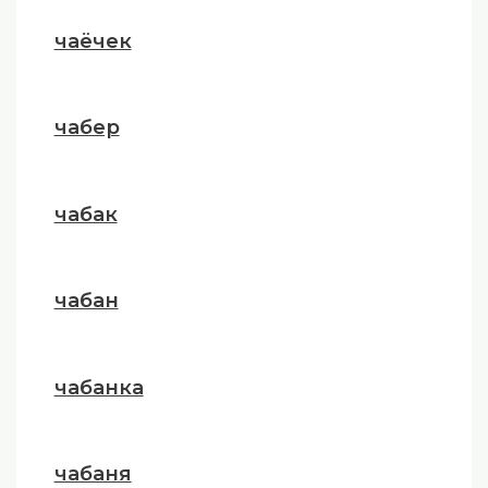
чаёчек
чабер
чабак
чабан
чабанка
чабаня