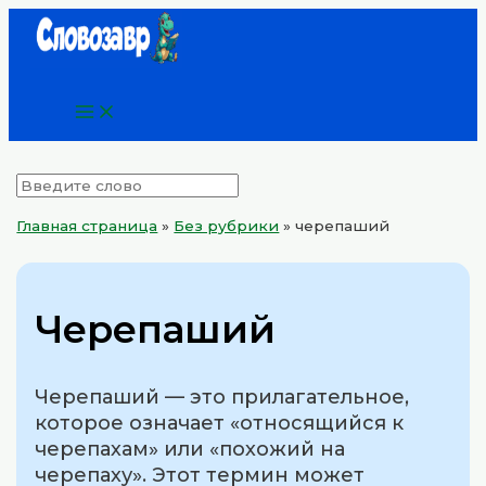
Main
Перейти
Menu
к
содержимому
Главная страница
»
Без рубрики
»
черепаший
Черепаший
Черепаший — это прилагательное,
которое означает «относящийся к
черепахам» или «похожий на
черепаху». Этот термин может