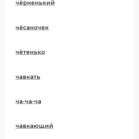
чёрненький
чёсаночек
чётенько
чавкать
ча-ча-ча
чавкающий