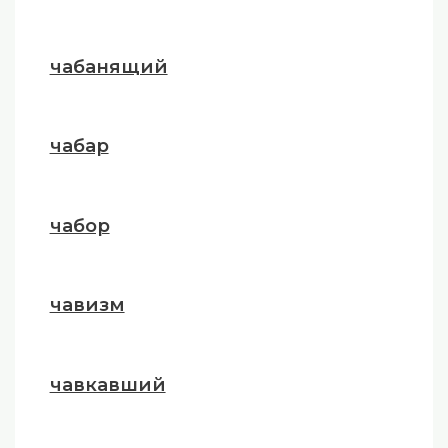
чабанящий
чабар
чабор
чавизм
чавкавший