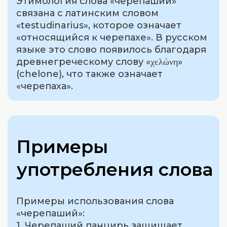
Этимология слова «черепаший»
связана с латинским словом
«testudinarius», которое означает
«относящийся к черепахе». В русском
языке это слово появилось благодаря
древнегреческому слову «χελώνη»
(chelone), что также означает
«черепаха».
Примеры
употребления слова
Примеры использования слова
«черепаший»:
1. Черепаший панцирь защищает