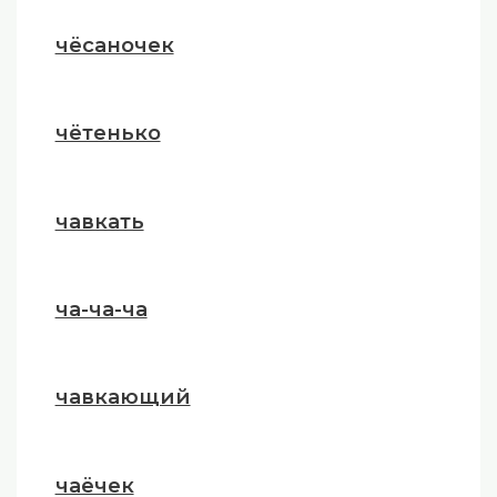
чёсаночек
чётенько
чавкать
ча-ча-ча
чавкающий
чаёчек