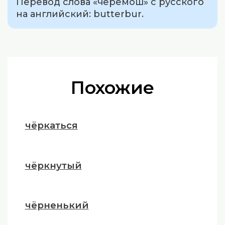
Перевод слова «черемош» с русского
на английский: butterbur.
Похожие
чёркаться
чёркнутый
чёрненький