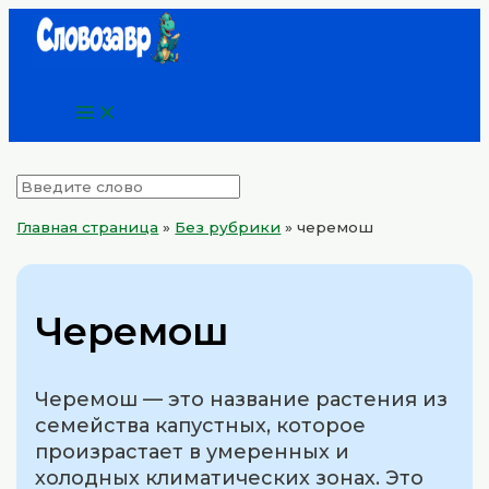
Main
Перейти
Menu
к
содержимому
Главная страница
»
Без рубрики
»
черемош
Черемош
Черемош — это название растения из
семейства капустных, которое
произрастает в умеренных и
холодных климатических зонах. Это