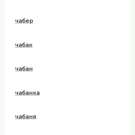
чабер
чабак
чабан
чабанка
чабаня