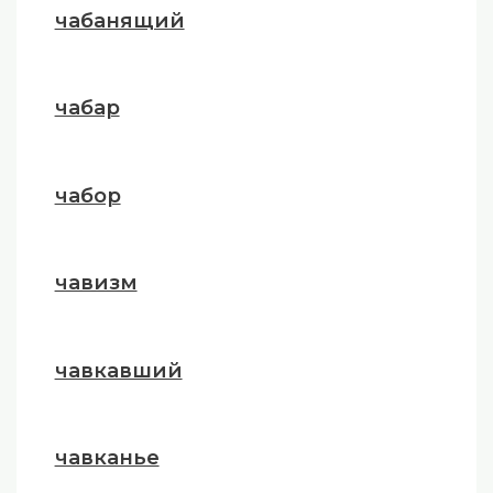
чабанящий
чабар
чабор
чавизм
чавкавший
чавканье