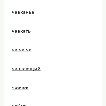
чавканье
чавкать
ча-ча-ча
чавкающий
чаёчек