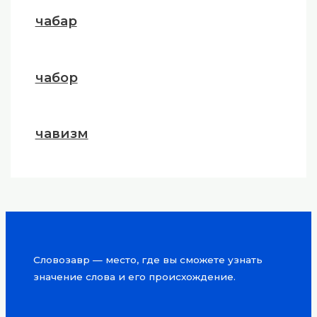
чабар
чабор
чавизм
Словозавр — место, где вы сможете узнать
значение слова и его происхождение.