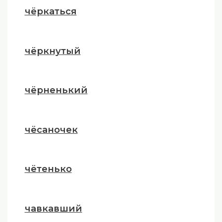
чёркаться
чёркнутый
чёрненький
чёсаночек
чётенько
чавкавший