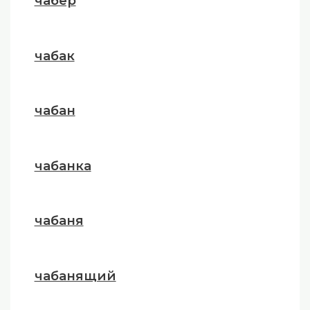
чабер
чабак
чабан
чабанка
чабаня
чабанящий