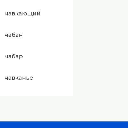
чавкающий
чабан
чабар
чавканье