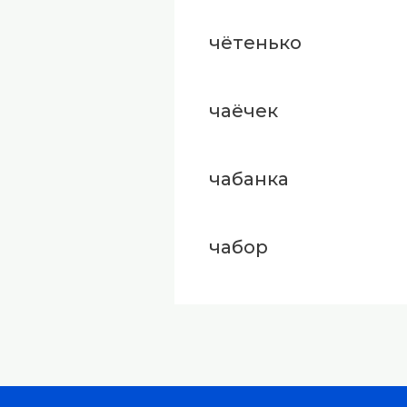
чётенько
чаёчек
чабанка
чабор