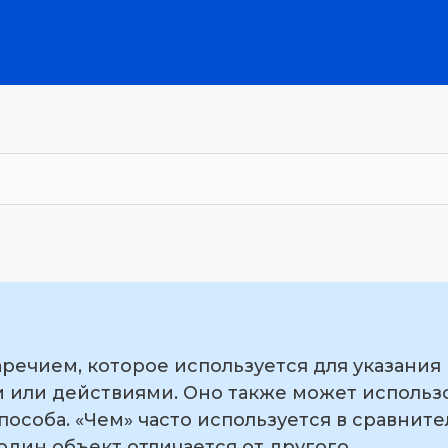
аречием, которое используется для указания
 или действиями. Оно также может использ
пособа. «Чем» часто используется в сравнит
 один объект отличается от другого.