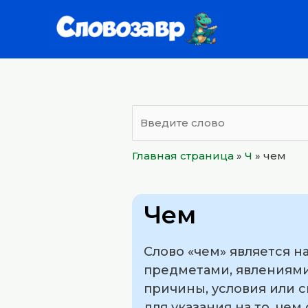
Перейти
к
содержимому
Главная страница
»
Ч
»
чем
Чем
Слово «чем» является н
предметами, явлениями
причины, условия или с
для указания на то, чем