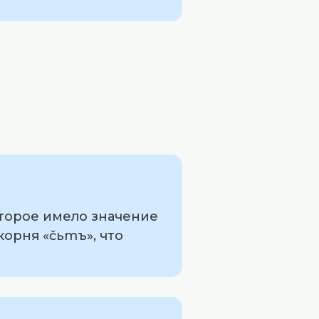
оторое имело значение
корня «čьmъ», что