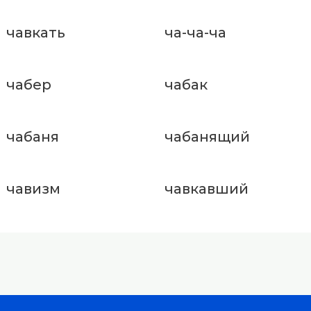
чавкать
ча-ча-ча
чабер
чабак
чабаня
чабанящий
чавизм
чавкавший