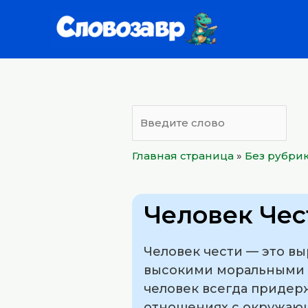
Перейти
к
содержимому
Главная страница
»
Без рубри
Человек Чес
Человек чести — это вы
высокими моральными п
человек всегда придерж
отношениях с окружаю