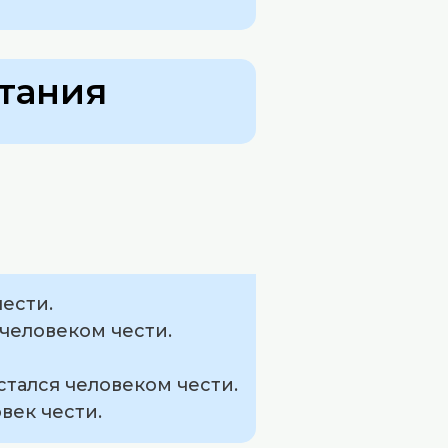
тания
чести.
 человеком чести.
стался человеком чести.
овек чести.