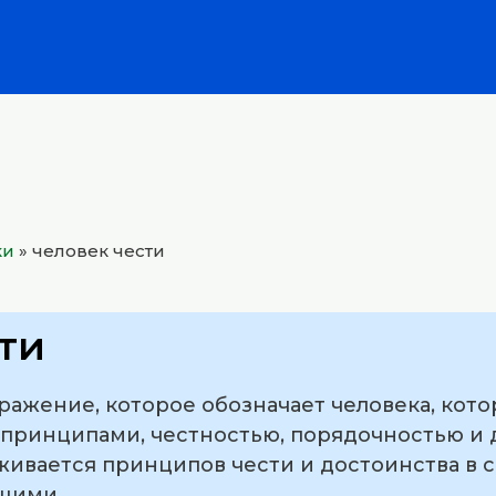
ки
»
человек чести
ти
ражение, которое обозначает человека, кот
ринципами, честностью, порядочностью и 
ивается принципов чести и достоинства в с
щими.