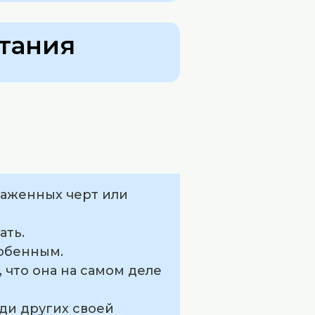
тания
ыраженных черт или
ать.
собенным.
 что она на самом деле
еди других своей