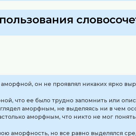
пользования словосоче
сь аморфной, он не проявлял никаких ярко в
фной, что ее было трудно запомнить или опис
ыглядел аморфным, не выделяясь ни в чем о
астолько аморфным, что никто не мог понять,
свою аморфность, но все равно выделялся ср