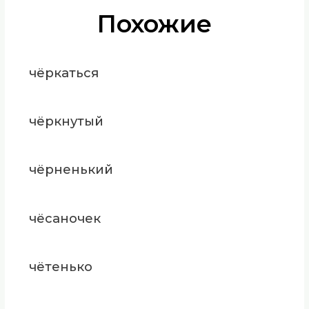
Похожие
чёркаться
чёркнутый
чёрненький
чёсаночек
чётенько