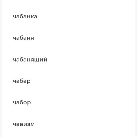
чабанка
чабаня
чабанящий
чабар
чабор
чавизм