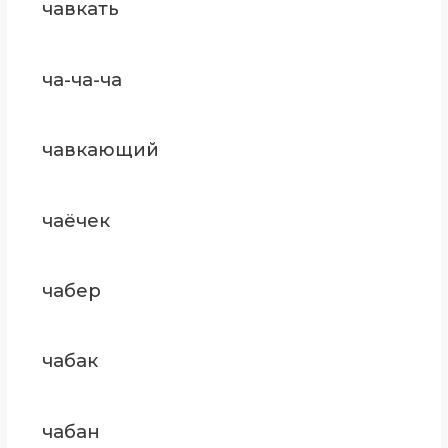
чавкать
ча-ча-ча
чавкающий
чаёчек
чабер
чабак
чабан