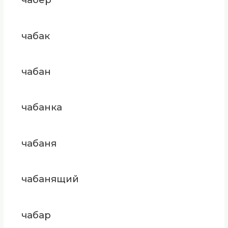
чабак
чабан
чабанка
чабаня
чабанящий
чабар