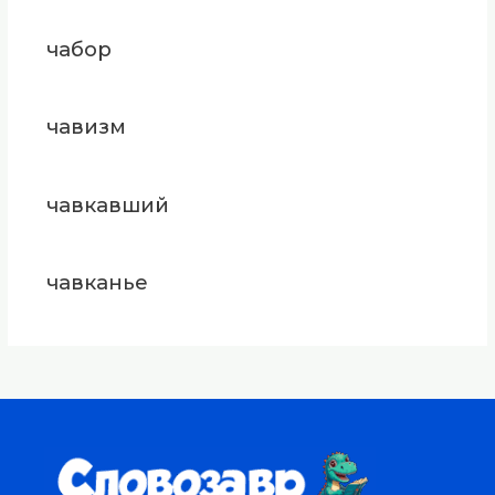
чабор
чавизм
чавкавший
чавканье