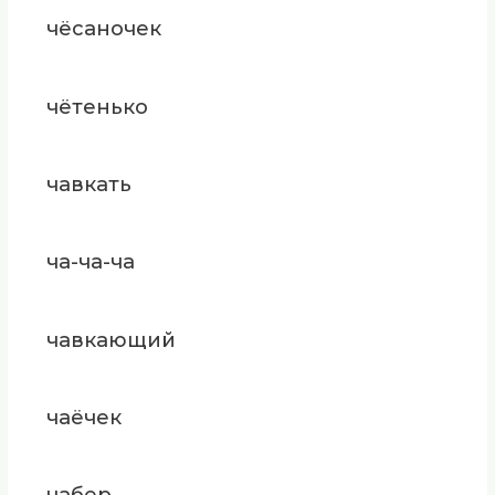
чёсаночек
чётенько
чавкать
ча-ча-ча
чавкающий
чаёчек
чабер