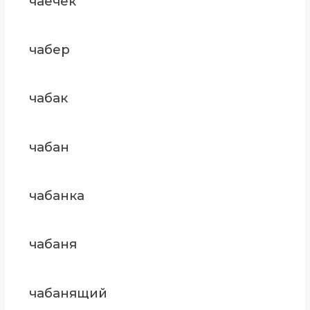
чаёчек
чабер
чабак
чабан
чабанка
чабаня
чабанящий