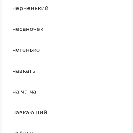
чёрненький
чёсаночек
чётенько
чавкать
ча-ча-ча
чавкающий