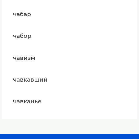
чабар
чабор
чавизм
чавкавший
чавканье