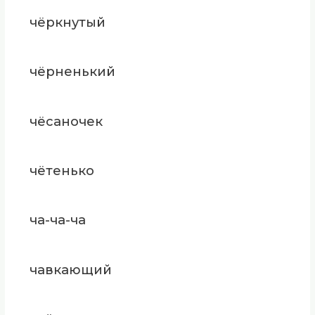
чёркнутый
чёрненький
чёсаночек
чётенько
ча-ча-ча
чавкающий