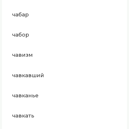
чабар
чабор
чавизм
чавкавший
чавканье
чавкать