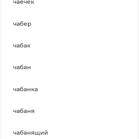
чаёчек
чабер
чабак
чабан
чабанка
чабаня
чабанящий