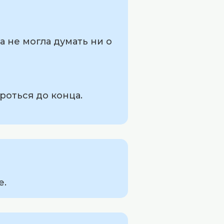
а не могла думать ни о
ороться до конца.
е.