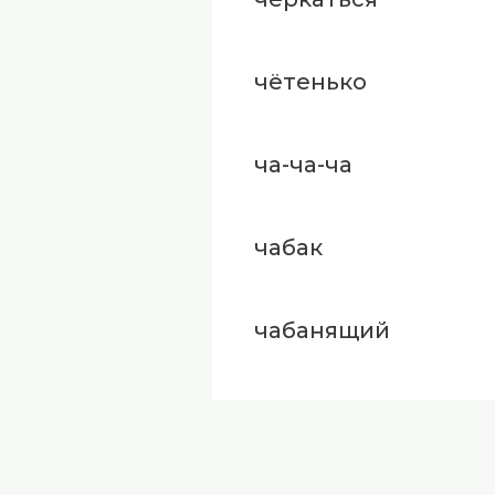
чётенько
ча-ча-ча
чабак
чабанящий