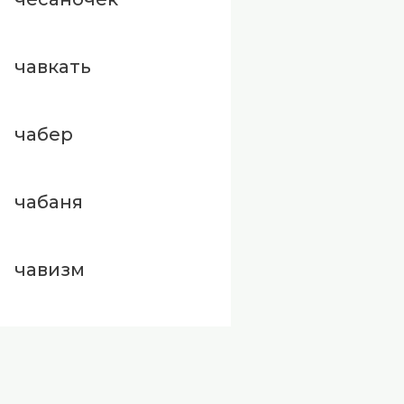
чавкать
чабер
чабаня
чавизм