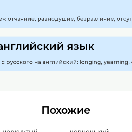
»: отчаяние, равнодушие, безразличие, отсу
английский язык
 русского на английский: longing, yearning, d
Похожие
чёркнутый
чёрненький