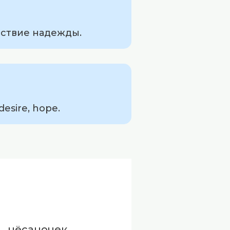
тствие надежды.
esire, hope.
чёсаночек