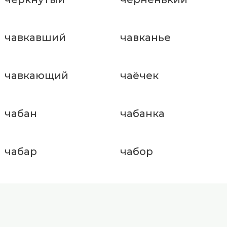
чавкавший
чавканье
чавкающий
чаёчек
чабан
чабанка
чабар
чабор