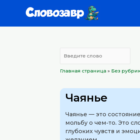
Перейти
к
содержимому
Главная страница
»
Без рубри
Чаянье
Чаянье — это состояние
мольбу о чем-то. Это с
глубоких чувств и эмоц
желанием.