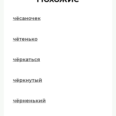
чёсаночек
чётенько
чёркаться
чёркнутый
чёрненький