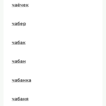
чаёчек
чабер
чабак
чабан
чабанка
чабаня