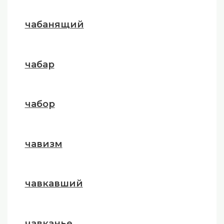
чабанящий
чабар
чабор
чавизм
чавкавший
чавканье