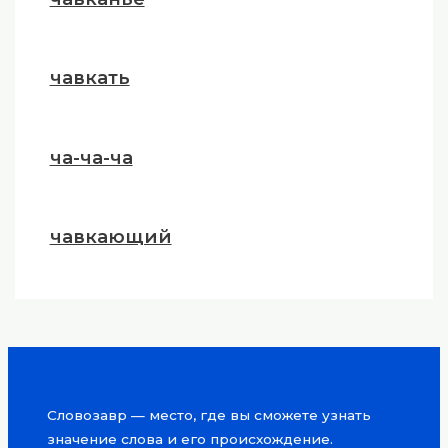
чавкать
ча-ча-ча
чавкающий
Словозавр — место, где вы сможете узнать
значение слова и его происхождение.