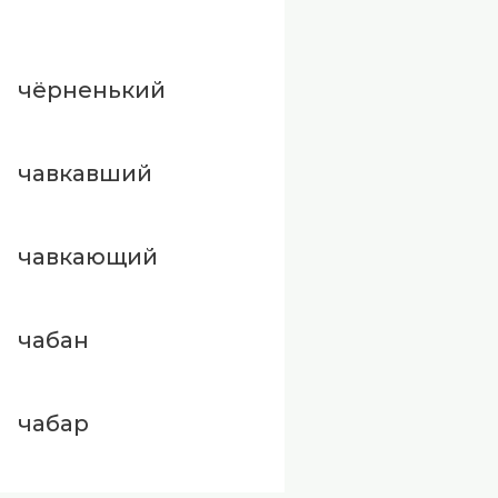
чёрненький
чавкавший
чавкающий
чабан
чабар