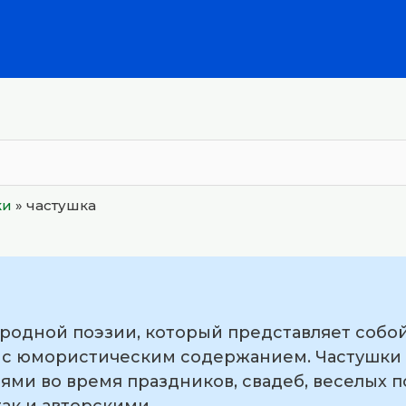
ки
»
частушка
ародной поэзии, который представляет собо
 с юмористическим содержанием. Частушки 
ми во время праздников, свадеб, веселых п
ак и авторскими.