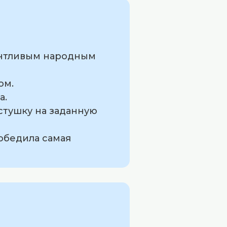
лантливым народным
ом.
а.
стушку на заданную
победила самая