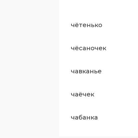
чётенько
чёсаночек
чавканье
чаёчек
чабанка