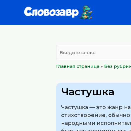
Перейти
к
содержимому
Главная страница
»
Без рубри
Частушка
Частушка — это жанр н
стихотворение, обычно
народными исполнителя
быть как анонимными, т