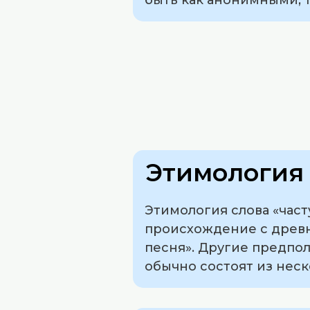
Этимология 
Этимология слова «час
происхождение с древне
песня». Другие предпола
обычно состоят из неск