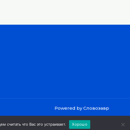
Powered by Словозавр
м считать что Вас это устраивает.
Хорошо