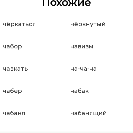
Похожие
чёркаться
чёркнутый
чабор
чавизм
чавкать
ча-ча-ча
чабер
чабак
чабаня
чабанящий