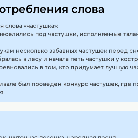
отребления слова
 слова «частушка»:
и веселились под частушки, исполняемые та
нукам несколько забавных частушек перед сн
ралась в лесу и начала петь частушки у костр
евновались в том, кто придумает лучшую ча
ивале был проведен конкурс частушек, где 
я.
к, шуточная песенка, народная песня.