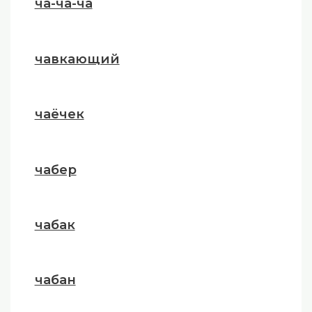
ча-ча-ча
чавкающий
чаёчек
чабер
чабак
чабан