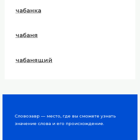
чабанка
чабаня
чабанящий
Словозавр — место, где вы сможете узнать
значение слова и его происхождение.