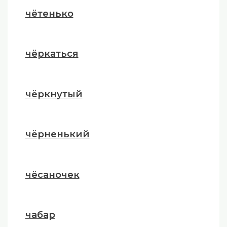
чётенько
чёркаться
чёркнутый
чёрненький
чёсаночек
чабар