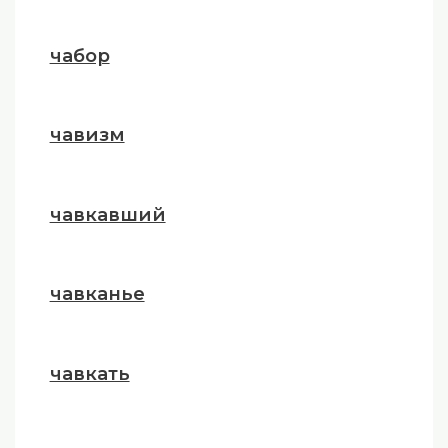
чабор
чавизм
чавкавший
чавканье
чавкать