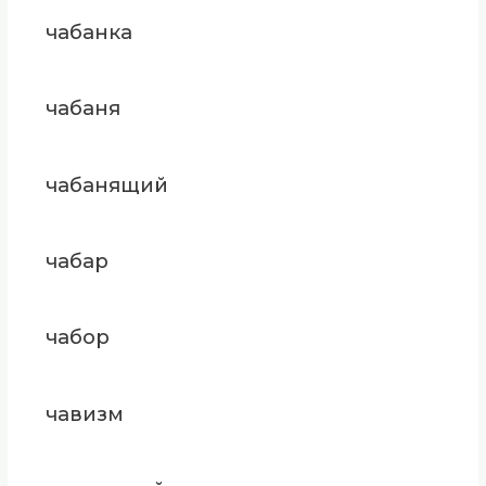
чабанка
чабаня
чабанящий
чабар
чабор
чавизм