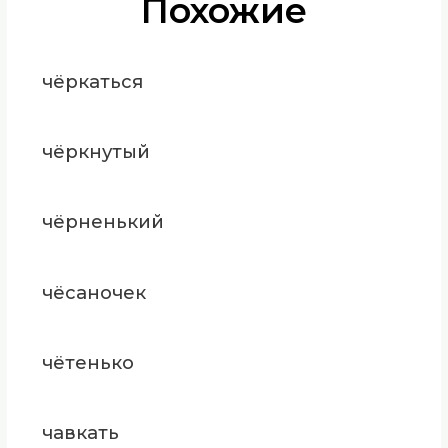
Похожие
чёркаться
чёркнутый
чёрненький
чёсаночек
чётенько
чавкать