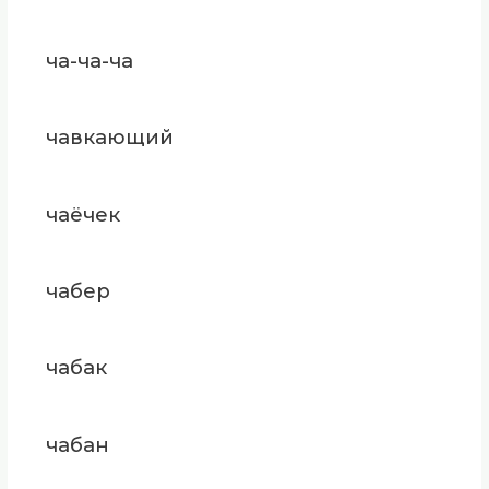
ча-ча-ча
чавкающий
чаёчек
чабер
чабак
чабан