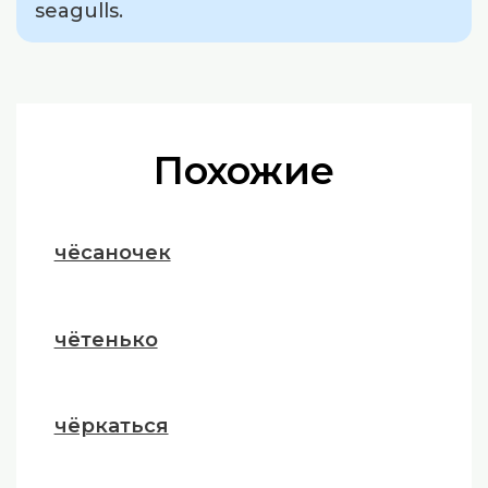
seagulls.
Похожие
чёсаночек
чётенько
чёркаться