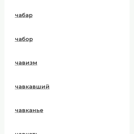
чабар
чабор
чавизм
чавкавший
чавканье