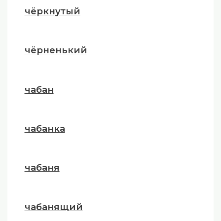
чёркнутый
чёрненький
чабан
чабанка
чабаня
чабанящий