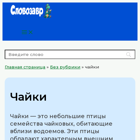
Main
Перейти
Menu
к
содержимому
Главная страница
»
Без рубрики
»
чайки
Чайки
Чайки — это небольшие птицы
семейства чайковых, обитающие
вблизи водоемов. Эти птицы
обладают характерным внешним