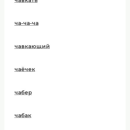
чавкать
ча-ча-ча
чавкающий
чаёчек
чабер
чабак