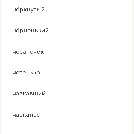
чёркнутый
чёрненький
чёсаночек
чётенько
чавкавший
чавканье