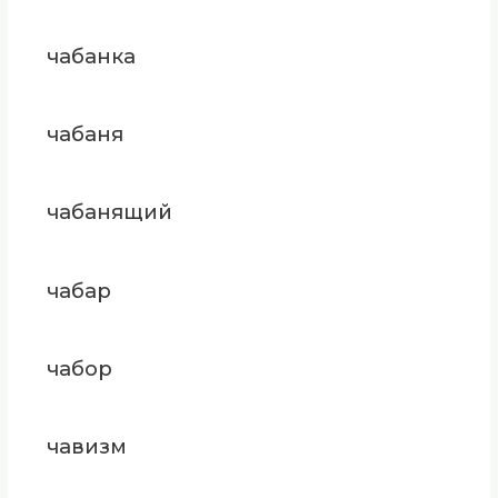
чабанка
чабаня
чабанящий
чабар
чабор
чавизм