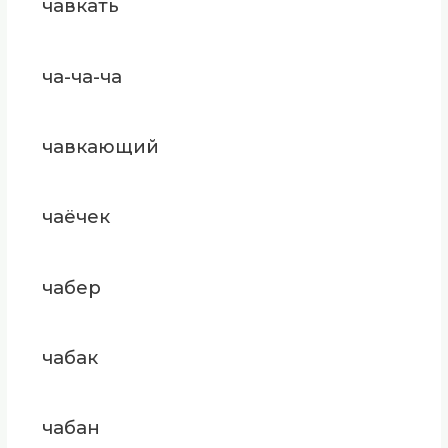
чавкать
ча-ча-ча
чавкающий
чаёчек
чабер
чабак
чабан