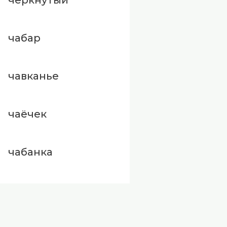
чабар
чавканье
чаёчек
чабанка