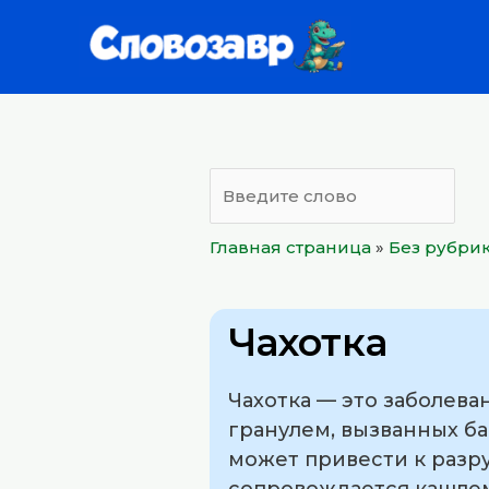
Перейти
к
содержимому
Главная страница
»
Без рубри
Чахотка
Чахотка — это заболев
гранулем, вызванных б
может привести к разр
сопровождается кашлем,