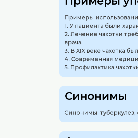
Примеры уп
Примеры использования 
1. У пациента были хар
2. Лечение чахотки тре
врача.
3. В XIX веке чахотка 
4. Современная медици
5. Профилактика чахотк
Синонимы
Синонимы: туберкулез, 