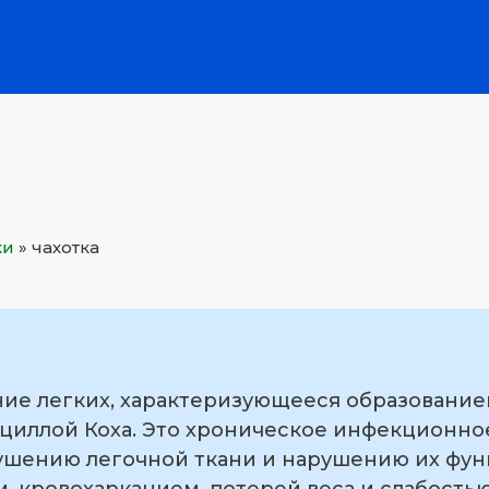
ки
»
чахотка
ание легких, характеризующееся образовани
ациллой Коха. Это хроническое инфекционно
ушению легочной ткани и нарушению их функ
 кровохарканием, потерей веса и слабостью