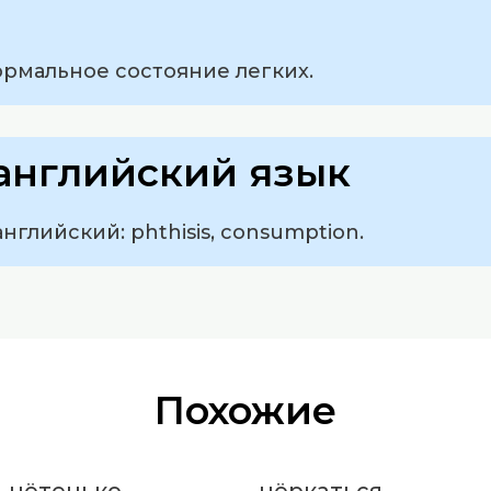
ормальное состояние легких.
английский язык
нглийский: phthisis, consumption.
Похожие
чётенько
чёркаться