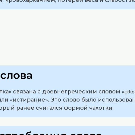
слова
ка» связана с древнегреческим словом «φθίσις»
ли «истирание». Это слово было использова
торый ранее считался формой чахотки.