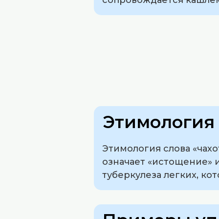
Этимология 
Этимология слова «чахот
означает «истощение» и
туберкулеза легких, ко