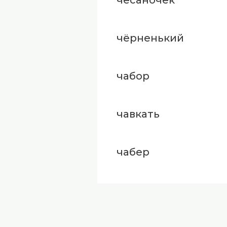
чёрненький
чабор
чавкать
чабер