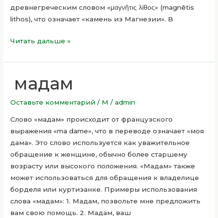
древнегреческим словом «μαγνῆτις λίθος» (magnētis
lithos), что означает «камень из Магнезии». В
Читать дальше »
мадам
мадам
Оставьте комментарий
/
М
/
admin
Слово «мадам» происходит от французского
выражения «ma dame», что в переводе означает «моя
дама». Это слово используется как уважительное
обращение к женщине, обычно более старшему
возрасту или высокого положения. «Мадам» также
может использоваться для обращения к владелице
борделя или куртизанке. Примеры использования
слова «мадам»: 1. Мадам, позвольте мне предложить
вам свою помощь. 2. Мадам, ваш