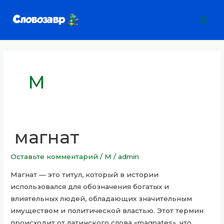
Перейти
Mai
к
Men
содержимому
Постраничная
навигация
записи
М
магнат
магнат
Оставьте комментарий
/
М
/
admin
Магнат — это титул, который в истории
использовался для обозначения богатых и
влиятельных людей, обладающих значительным
имуществом и политической властью. Этот термин
происходит от латинского слова «magnates», что