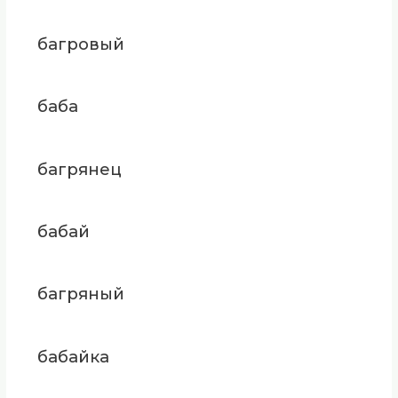
багровый
баба
багрянец
бабай
багряный
бабайка