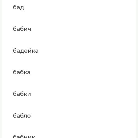
бад
бабич
бадейка
бабка
бабки
бабло
бабник