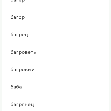
багор
багрец
багроветь
багровый
баба
багрянец