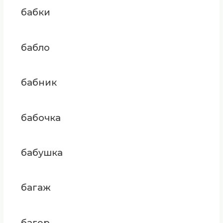
бабки
бабло
бабник
бабочка
бабушка
багаж
багер