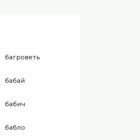
багроветь
бабай
бабич
бабло