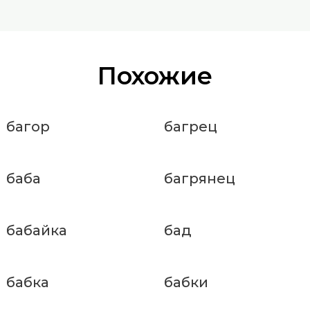
Похожие
багор
багрец
баба
багрянец
бабайка
бад
бабка
бабки