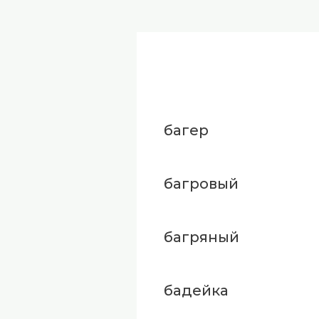
багер
багровый
багряный
бадейка