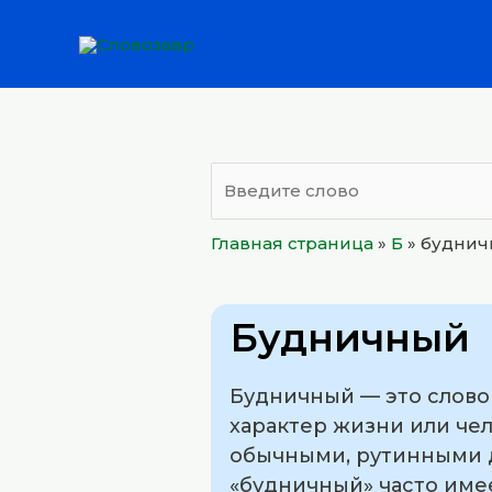
Перейти
к
содержимому
Главная страница
»
Б
»
буднич
Будничный
Будничный — это слово
характер жизни или чел
обычными, рутинными д
«будничный» часто имее