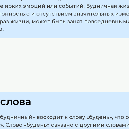
ие ярких эмоций или событий. Будничная жи
онностью и отсутствием значительных изме
аз жизни, может быть занят повседневными
м.
слова
удничный» восходит к слову «будень», что 
». Слово «будень» связано с другими слова