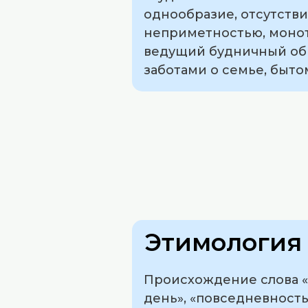
однообразие, отсутств
неприметностью, монот
ведущий будничный обр
заботами о семье, быто
Этимология 
Происхождение слова «б
день», «повседневность