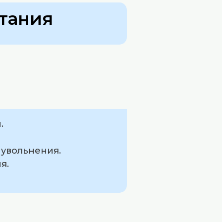
тания
.
 увольнения.
я.