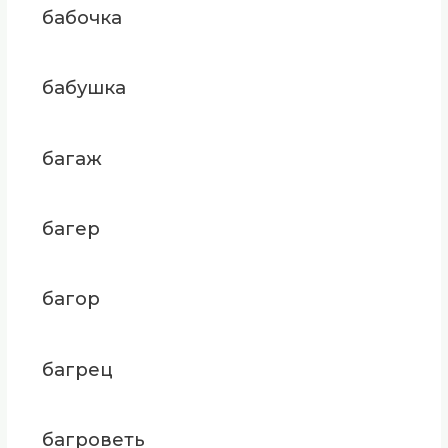
бабочка
бабушка
багаж
багер
багор
багрец
багроветь