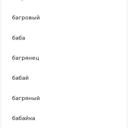
багровый
баба
багрянец
бабай
багряный
бабайка