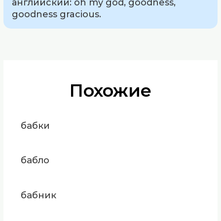
английский: oh my god, goodness,
goodness gracious.
Похожие
бабки
бабло
бабник