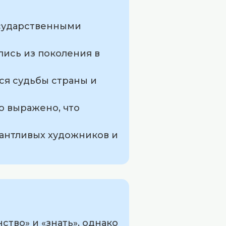
осударственными
лись из поколения в
ся судьбы страны и
о выражено, что
лантливых художников и
ство» и «знать», однако