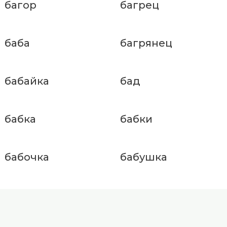
багор
багрец
баба
багрянец
бабайка
бад
бабка
бабки
бабочка
бабушка