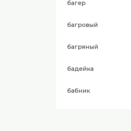
багер
багровый
багряный
бадейка
бабник