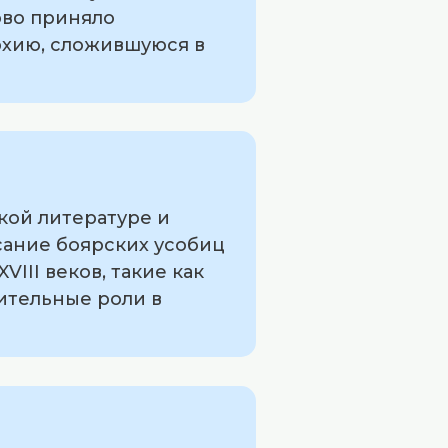
ово приняло
рхию, сложившуюся в
кой литературе и
сание боярских усобиц
III веков, такие как
ительные роли в