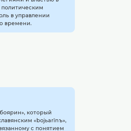
, политическим
оль в управлении
го времени.
боярин», который
лавянским «bojьarĭnъ»,
связанному с понятием