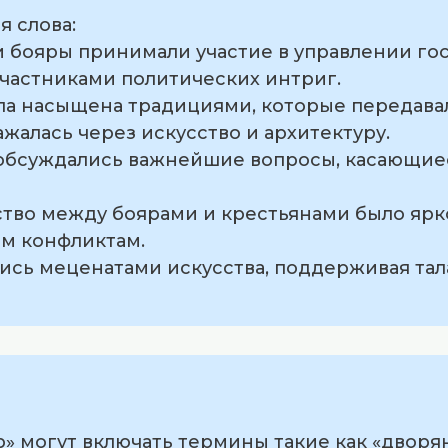
 слова:
си бояры принимали участие в управлении г
участниками политических интриг.
ыла насыщена традициями, которые передава
ажалась через искусство и архитектуру.
х обсуждались важнейшие вопросы, касающие
ство между боярами и крестьянами было ярк
м конфликтам.
лись меценатами искусства, поддерживая та
» могут включать термины такие как «дворян