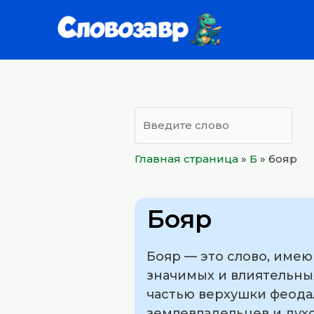
Перейти
к
содержимому
Главная страница
»
Б
»
бояр
Бояр
Бояр — это слово, имею
значимых и влиятельны
частью верхушки феода
землевладельцев и дух