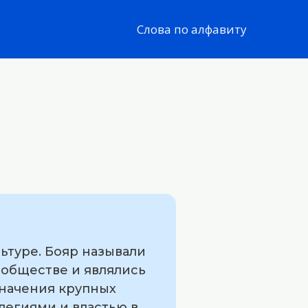
Слова по алфавиту
ьтуре. Бояр называли
 обществе и являлись
значения крупных
легиями и властью в