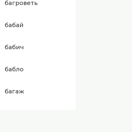
багроветь
бабай
бабич
бабло
багаж