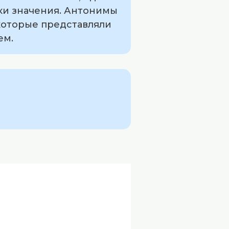
нки значения. Антонимы
 которые представляли
ем.