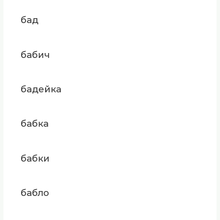
бад
бабич
бадейка
бабка
бабки
бабло