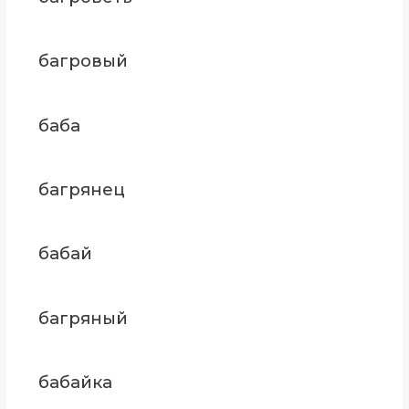
багровый
баба
багрянец
бабай
багряный
бабайка