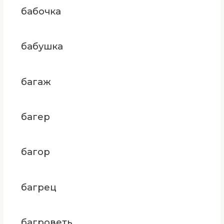
бабочка
бабушка
багаж
багер
багор
багрец
багроветь