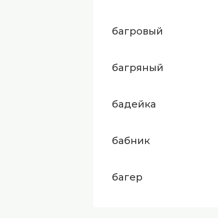
багровый
багряный
бадейка
бабник
багер