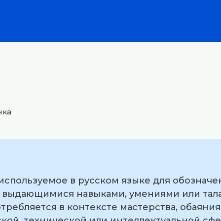
чка
 используемое в русском языке для обозначе
 выдающимися навыками, умениями или тала
отребляется в контексте мастерства, обаяни
ской, технической или интеллектуальной сфе