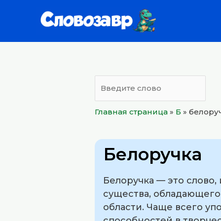
Перейти
к
содержимому
Главная страница
»
Б
»
белору
Белоручка
Белоручка — это слово,
существа, обладающего
области. Чаще всего уп
способностей в творче