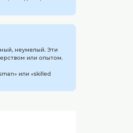
тный, неумелый. Эти
ерством или опытом.
man» или «skilled