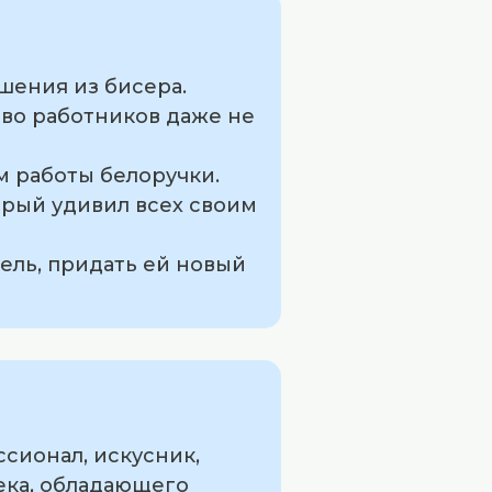
ашения из бисера.
тво работников даже не
м работы белоручки.
орый удивил всех своим
бель, придать ей новый
ссионал, искусник,
ека, обладающего