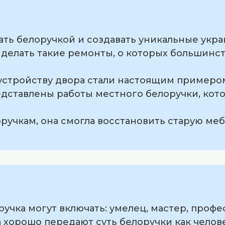
стать белоручкой и создавать уникальные укр
т делать такие ремонты, о которых большинс
оустройству двора стали настоящим примеро
едставлены работы местного белоручки, кот
оручкам, она смогла восстановить старую ме
учка могут включать: умелец, мастер, профе
а хорошо передают суть белоручки как челов