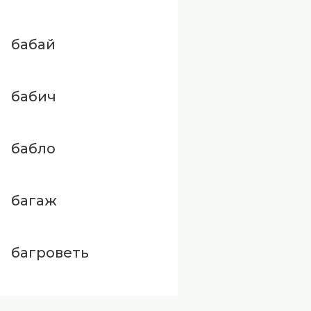
бабай
бабич
бабло
багаж
багроветь