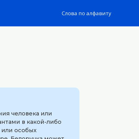
Слова по алфавиту
ния человека или
нтами в какой-либо
я или особых
ре. Белоручка может