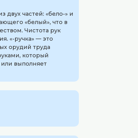
 двух частей: «бело-» и
чающего «белый», что в
еством. Чистота рук
я. «-ручка» — это
ных орудий труда
руками, который
 или выполняет