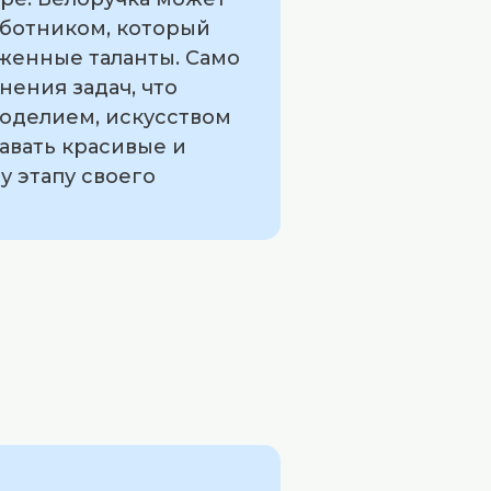
аботником, который
женные таланты. Само
нения задач, что
коделием, искусством
авать красивые и
у этапу своего