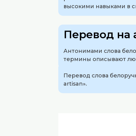
высокими навыками в с
Перевод на 
Антонимами слова белор
термины описывают люд
Перевод слова белоручка
artisan».