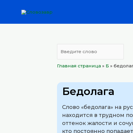
Перейти
к
содержимому
Главная страница
»
Б
»
бедола
Бедолага
Слово «бедолага» на ру
находится в трудном по
оттенок жалости и сочу
кто постоянно попадае