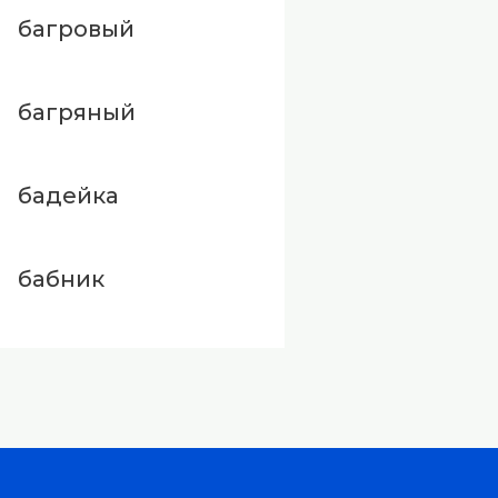
багровый
багряный
бадейка
бабник