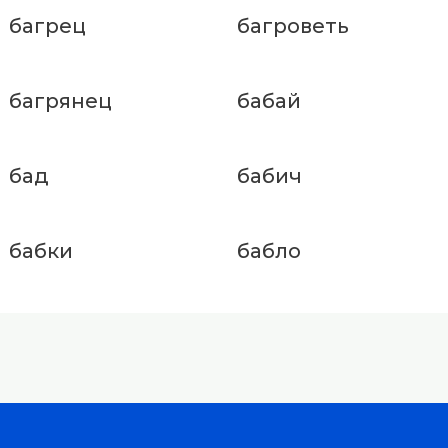
багрец
багроветь
багрянец
бабай
бад
бабич
бабки
бабло