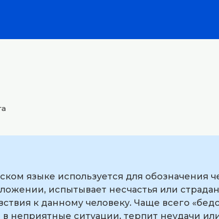
га
сском языке используется для обозначения ч
ложении, испытывает несчастья или страдан
вствия к данному человеку. Чаще всего «бедо
т в неприятные ситуации, терпит неудачи ил