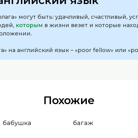
английский язык
лага» могут быть: удачливый, счастливый, у
юдей,
которым
в жизни везет и которые нах
положении.
» на английский язык – «poor fellow» или «poo
Похожие
бабушка
багаж