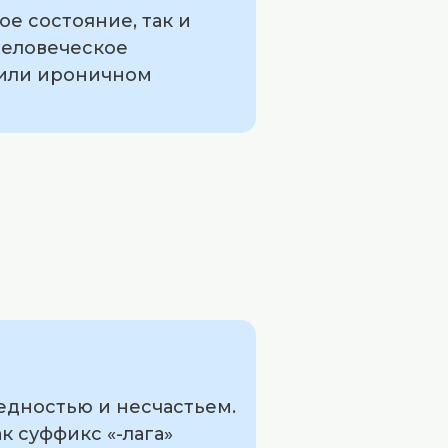
е состояние, так и
человеческое
 или ироничном
едностью и несчастьем.
к суффикс «-лага»