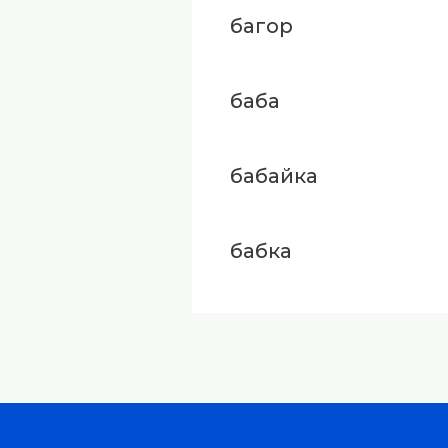
багор
баба
бабайка
бабка