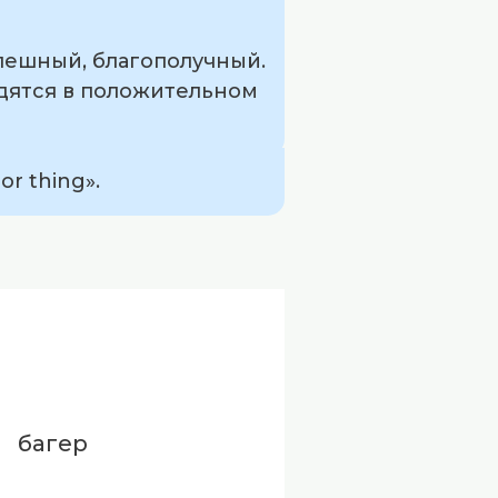
спешный, благополучный.
одятся в положительном
r thing».
багер