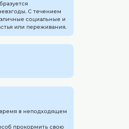
образуется
невзгоды. С течением
азличные социальные и
астья или переживания.
е время в неподходящем
способ прокормить свою