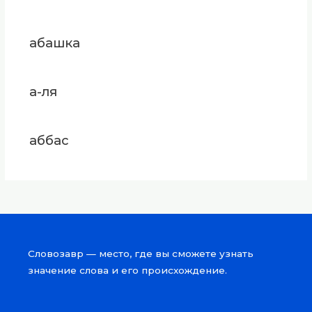
абашка
а-ля
аббас
Словозавр — место, где вы сможете узнать
значение слова и его происхождение.