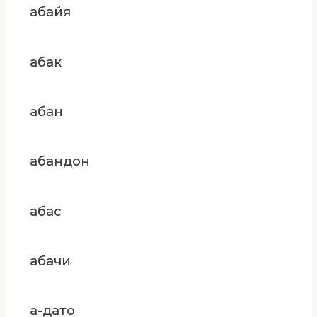
абайя
абак
абан
абандон
абас
абачи
а-дато