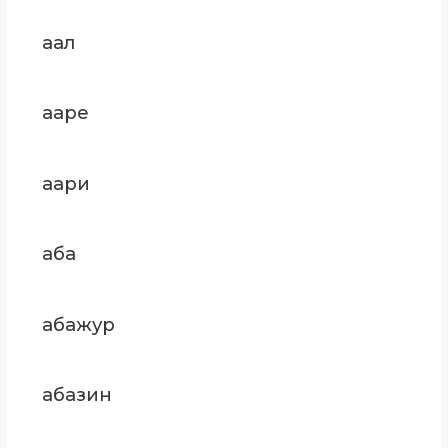
аал
ааре
аари
аба
абажур
абазин