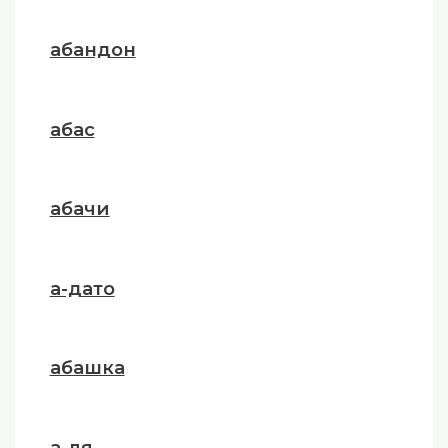
абандон
абас
абачи
а-дато
абашка
а-ля