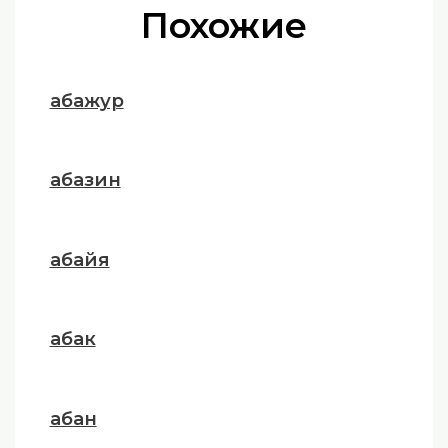
Похожие
абажур
абазин
абайя
абак
абан