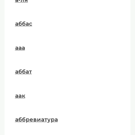
аббас
ааа
аббат
аак
аббревиатура