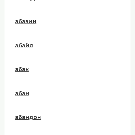
абазин
абайя
абак
абан
абандон