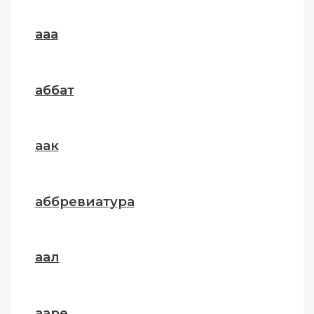
ааа
аббат
аак
аббревиатура
аал
ааре