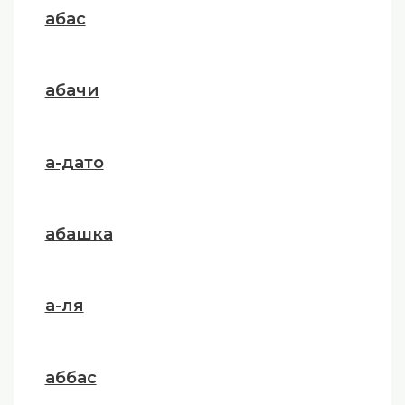
абас
абачи
а-дато
абашка
а-ля
аббас