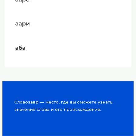
аари
аба
Словозавр — место, где вы сможете узнать
значение слова и его происхождение.