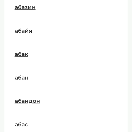
абазин
абайя
абак
абан
абандон
абас