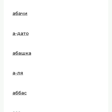
абачи
а-дато
абашка
а-ля
аббас