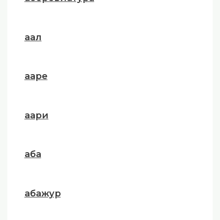
аал
ааре
аари
аба
абажур