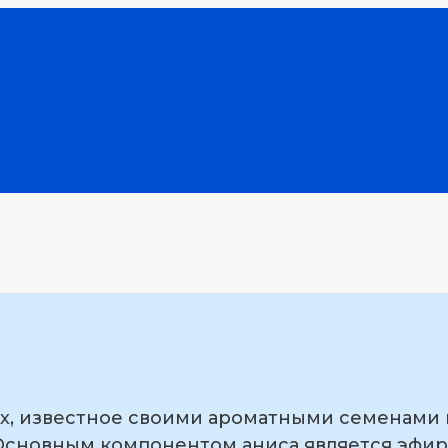
ых, известное своими ароматными семенами
 Основным компонентом аниса является эфи