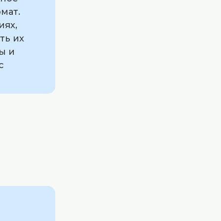
мат.
иях,
ть их
ы и
с