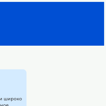
 и широко
рное