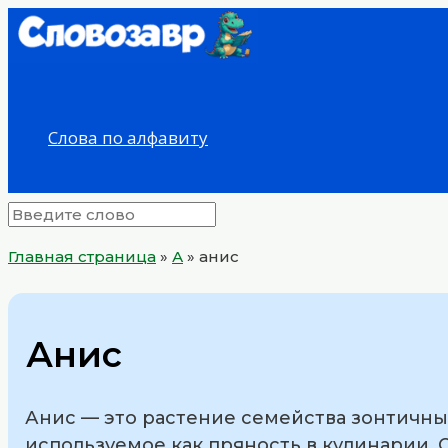
Перейти
к
содержимому
Слова по алфавиту
Главная страница
»
А
»
анис
Анис
Анис — это растение семейства зонтичн
используемое как пряность в кулинарии.