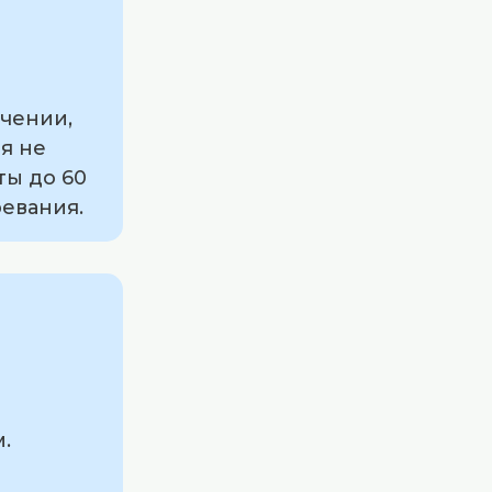
ачении,
я не
ты до 60
ревания.
.