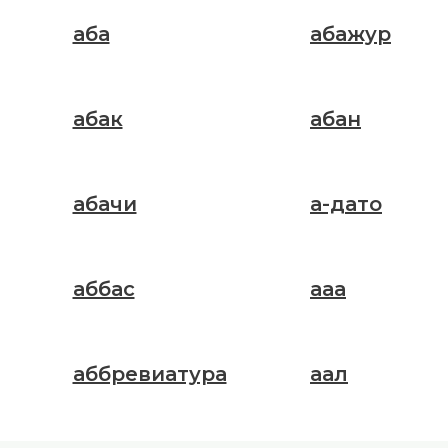
аба
абажур
абак
абан
абачи
а-дато
аббас
ааа
аббревиатура
аал