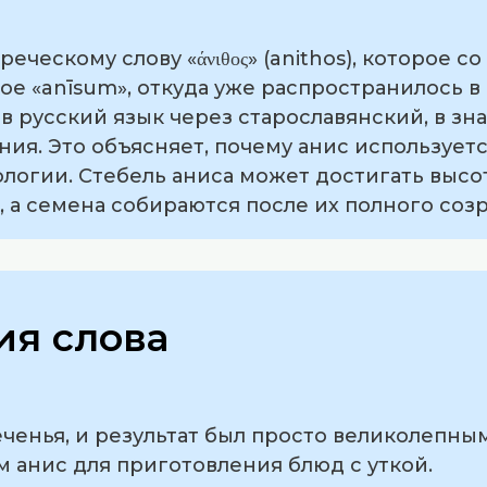
ческому слову «άνιθος» (anithos), которое со
е «anīsum», откуда уже распространилось в
в русский язык через старославянский, в зн
ия. Это объясняет, почему анис используетс
ологии. Стебель аниса может достигать высо
 а семена собираются после их полного соз
я слова
печенья, и результат был просто великолепным
м анис для приготовления блюд с уткой.