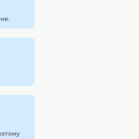
не.
оэтому