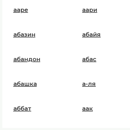
ааре
аари
абазин
абайя
абандон
абас
абашка
а-ля
аббат
аак