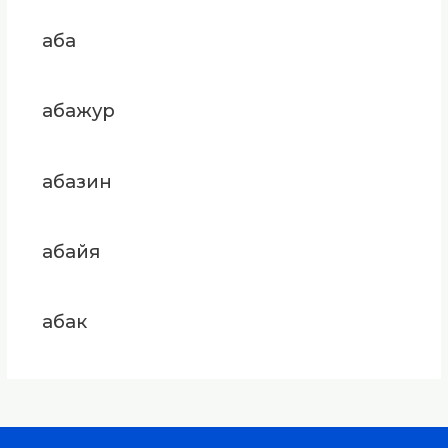
аба
абажур
абазин
абайя
абак