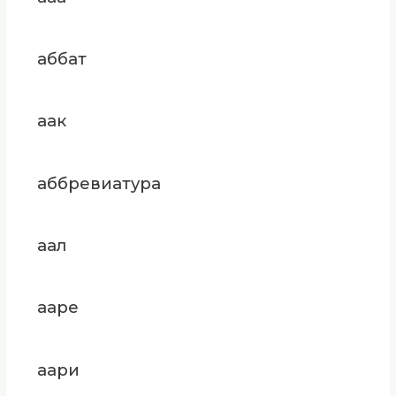
аббат
аак
аббревиатура
аал
ааре
аари