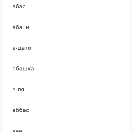
абас
абачи
а-дато
абашка
а-ля
аббас
ааа