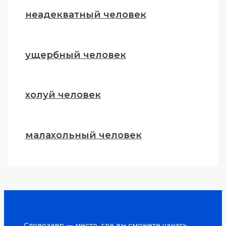
неадекватный человек
ущербный человек
холуй человек
малахольный человек
Словозавр — место, где вы сможете узнать